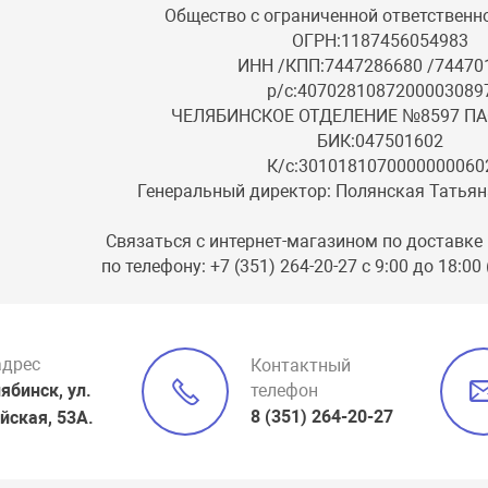
Общество с ограниченной ответственн
ОГРН:1187456054983
ИНН /КПП:7447286680 /74470
р/с:4070281087200003089
ЧЕЛЯБИНСКОЕ ОТДЕЛЕНИЕ №8597 ПА
БИК:047501602
К/с:3010181070000000060
Генеральный директор: Полянская Татья
Связаться с интернет-магазином по доставке 
по телефону: +7 (351) 264-20-27 с 9:00 до 18:00
адрес
Контактный
лябинск, ул.
телефон
8 (351) 264-20-27
йская, 53А.