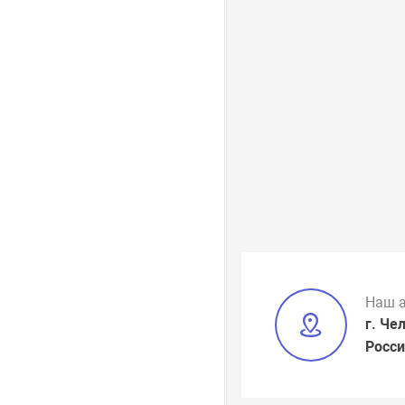
Наш 
г. Че
Росси