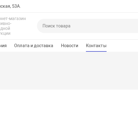
йская, 53А.
рнет-магазин
тивно-
адной
укции
ния
Оплата и доставка
Новости
Контакты