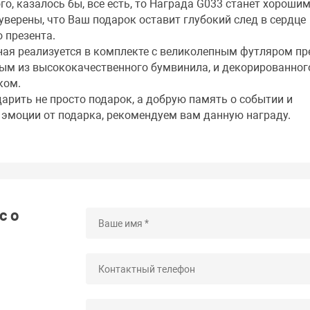
ого, казалось бы, все есть, то Награда G033 станет хороши
уверены, что Ваш подарок оставит глубокий след в сердце
 презента.
ная реализуется в комплекте с великолепным футляром п
ым из высококачественного бумвинила, и декорированног
ком.
дарить не просто подарок, а добрую память о событии и
 эмоции от подарка, рекомендуем вам данную награду.
с о