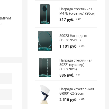
м
Награда стеклянная
M47B (сувенир) (20см)
ремиум
817 руб.
/ шт.
о
80023 Награда ст.
(195х195х10)
1 101 руб.
/ шт.
Награда стеклянная
80221(сувенир)
(160х70х6)
886 руб.
/ шт.
Награда хрустальная
GR001-26 26см
2 516 руб.
/ шт.