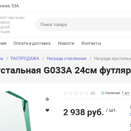
йская, 53А.
рнет-магазин
тивно-
адной
укции
ния
Оплата и доставка
Новости
Контакты
ов
РАСПРОДАЖА
Награда стеклянная
Награда хрустальн
устальная G033A 24см футляр
Наличие:
1 шт.
(0)
2 938 руб.
/ шт.