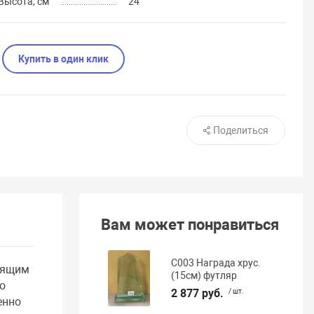
Высота, см
24
Купить в один клик
Поделиться
Вам может понравиться
С003 Награда хрус.
одящим
(15см) футляр
о
2 877 руб.
/ шт.
енно